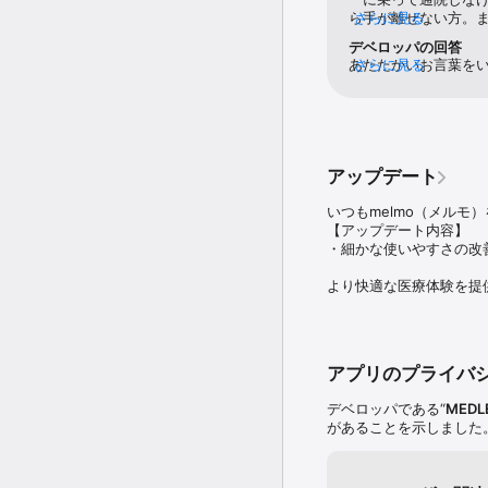
ら手が離せない方。
さらに見る
■ オンライン診療・服薬
方。もちろん時間の
デベロッパの回答
いつもの先生の診察を通
になるであろう素晴
あたたかいお言葉を
さらに見る
処方薬は自宅への配達が
待します！
に通院が負担になって
をご利用いただくこ
※ オンライン診療は、原
存じます。これからも
※ 症状や病気によって
ろしくお願いいたし
機関での直接受診を求め
※ ご利用前には、必ず医
アップデート
いつもmelmo（メルモ
【こんな方におすすめ】

【アップデート内容】

● かかりつけの医療機関
・細かな使いやすさの改善
● 時間に縛られずに、2
● 定期通院を忘れずに予
より快適な医療体験を提
● 予約からお薬の受け取
● お仕事の合間に時間を
● 子どもが小さく、病院
● 受付や会計の待ち時間
● 自動決済で診察後に会
アプリのプライバ
● 忙しい時や、体調が悪
● 診察からお薬の受け取
デベロッパである“
MEDLE
● お薬は自宅に配達して
があることを示しました
● 薬局と連携がとれるお
● 服用アラーム機能でお
● 受け取った処方箋を