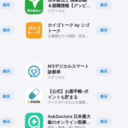
表示
表示
＆就職情報【グッピ
ー】
メディカル
カイゴトーク by シゴ
表示
表示
トーク
介護職だけで相談・意見交
換できる！仕事探しや転職
スカウトも！
M3デジカルスマート
表示
表示
診察券
メディカル
【公式】お薬手帳-ポ
表示
表示
イントも貯まる
マイナポータルとの連携可
能に！過去のお薬をアプリ
に一括反映
AskDoctors 日本最大
表示
表示
級のオンライン医療相
談サービス
病気・健康・薬に関する不