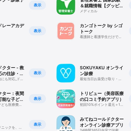
表示
＆就職情報【グッピ
ー】
メディカル
ドレーアカデ
カンゴトーク by シゴ
表示
トーク
看護師と看護学生だけで相
談できる！仕事探しや転職
スカウトも！
クター - 救
SOKUYAKU オンライ
表示
応の往診・オ
ン診療
診療
急にも対応_ドク
最短当日お薬受け取り・保
・オンライン診
険診療
クター：夜間
トリビュー（美容医療
表示
可能な子ども
の口コミ予約アプリ）
ライン診療
子ども医療費助
初回10%ポイント還元＋15
園許可証の発行
万円分クーポンもらえる
みてねコールドクター
表示
オンライン診療アプリ
リニックを、あ
24時間365日自宅で診察