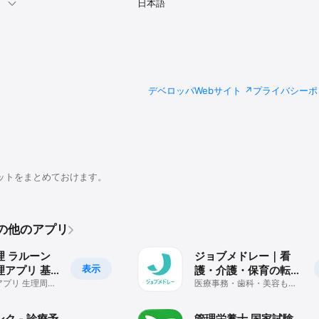
。
日本語
デベロッパWebサイト
プライバシーポ
ットをまとめておけます。
のその他のアプリ
理 ラルーン
ジョブメドレー｜看
表示
理アプリ 基
護・介護・保育の転職
周期やピル
プリ 生理周期
アプリ
医療事務・歯科・美容も無
 体温や排卵日の
資格/未経験可の求人多数
ク - 診療予
管理栄養士 国家試験