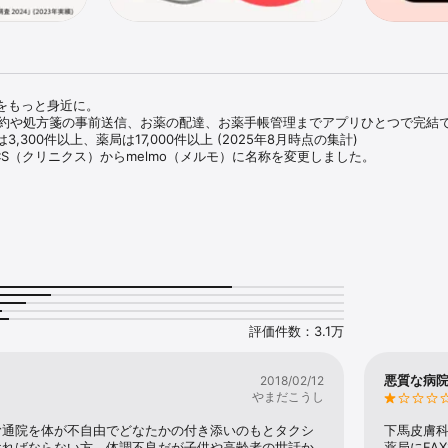
をもっと身近に。

予約や処方箋の事前送信、お薬の配達、お薬手帳管理までアプリひとつで完結で
300件以上、薬局は17,000件以上 (2025年8月時点の集計)

INICS（クリニクス）からmelmo（メルモ）に名称を変更しました。

徴】

予約

診療所、薬局、歯科診療所への予約ができます。

ーズで安心。

ずに帰宅

ドを登録しておくと

ので、会計を待たずにそのまま帰れます。

評価件数：3.1万
局の待ち時間短縮

くと、薬局で待ち時間なく薬を受け取れます。

悪質な病
2018/02/12
やまだこうし
お薬の情報が確認できます。

む通院を体が不自由でどなたかの付き添いのもとタクシ
下馬皮膚
めて管理できて、薬局へ開示することもできます。

ければならない方。体調不良だが子供や高齢者の世話か
薬局にFA