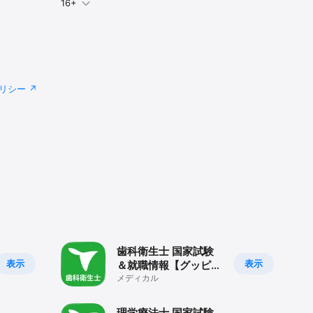
16+
リシー
歯科衛生士 国家試験
表示
表示
＆就職情報【グッピ
ー】
メディカル
理学療法士 国家試験