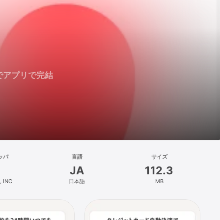
でアプリで完結
ッパ
言語
サイズ
JA
112.3
 INC
日本語
MB