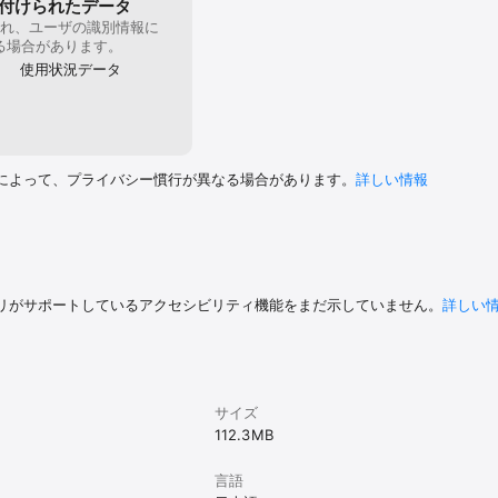
付けられたデータ
に治療を始めたい

れ、ユーザの識別情報に
る場合があります。
使用状況データ
無料

以下のクレジットカードが必要です

rican Express / JCB / Diners Club / Discover

によって、プライバシー慣行が異なる場合があります。
詳しい情報
察費が掛かります。医療機関によっては予約料が発生することがあります

用可能（※海外在住の方はご利用いただけません）

リがサポートしているアクセシビリティ機能をまだ示していません。
詳しい
下いずれかのmelmo患者相談窓口までお問い合わせください

/clinics-support.medley.life/hc/ja/requests/new

t@medley.jp

サイズ
112.3 MB
らのメールが受信できるよう、迷惑メール設定のご確認をお願いいたします
言語