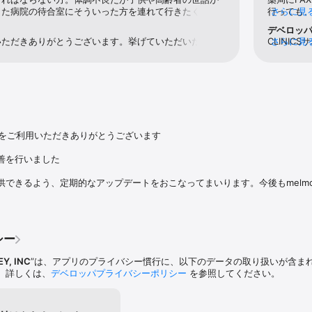
また病院の待合室にそういった方を連れて行きたく無い
行っても、
さらに見
指導に対応

無い方。離島や無医村の方。今後上に挙げた方達の救い
出来ませ
デベロッ
院せずに、自宅や外出先で受けられます。

らしいアプリだと思います。さらなる利便性の向上に期
間内のは
いただきありがとうございます。挙げていただいたよう
CLINI
さらに見
最短当日で可能なので、忙しい時や体調が悪い時でも受診しやすいです。

かけ、よう
いらっしゃる方や、遠方にお住まいの方などにCLINICS
います。
その後再
とで、一人でも多くの方の受診継続へお役に立てればと
訳ござい
則として事前に対面診療で医師の許可が必要です。

日である今
機能改善に努めてまいりますので、CLINICSをどうぞよ
善に取り
は利用できない場合があります。特に初診からの利用では、医師の判断により
いないと
ます。
られることがあります。

をかけま
師に相談してください。

つもりで
の期限も
ないので
）をご利用いただきありがとうございます

院は、オ
の診察予約をすぐに取りたい

代を追加
を行いました

4時間いつでもスマホから受診予約したい

れでは詐
約管理したい

ないと思
供できるよう、定期的なアップデートをおこなってまいります。今後もmelm
りまで簡単に行いたい

診料も処
かけずに通院したい

二度とこ
や薬局で待ちたくない

を短縮したい

計を待たずにそのまま帰宅したい

シー
い時にオンラインで受診したい

りまで自宅で行いたい

Y, INC
”は、アプリのプライバシー慣行に、以下のデータの取り扱いが含ま
ほしい

。詳しくは、
デベロッパプライバシーポリシー
を参照してください。
薬手帳を使いたい

薬の飲み忘れを防ぎたい

薬局に事前送信して、受け取り待ち時間を短縮したい
