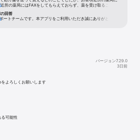
近所の薬局にはFAXをしてもらえておらず、薬を受け取ることが
る
んでした。その後、病院に何度も電話をしませんでしたが、営業時
パの回答
ずなのに、一向に電話が繋がりませんでした。そして数十回電話を
CSサポートチームです。本アプリをご利用いただき誠にありがとうござ
る
やく夕方に繋がりましたが、FAXは送っていると主張しており、
この度は処方箋の受け取りに際してご不快な思いをおかけして申し
送すると言われました。その日はもう時間が遅かったので、その翌
ません。より多くのお客様にご満足いただけるようにサービスの改
日、私は薬局に処方箋のFAXが来てるか確認すると、まだ届いて
組んでまいります。
通院や他医療
言われました。今日は病院の営業自体が休みで、病院に試しに電話
したが、やはり繋がりませんでした。明日また病院に電話をかける
すが、この病院の対応では薬を受け取れるか分かりません。処方箋
迫ってますし、手間と時間をかけられた上、適切な投薬が出来てい
、症状も明らかに悪化しています。この様なずさんな運営体制の病
バージョン7.29.0
ンライン診療の対象にすべきではないと思います。オンライン診療
3日前
でとられて、この様な不誠実な対応をされては、かなり悪質で、こ
欺だと思います。症状が酷いのと、このままでは一生薬を受け取れ
っており、別の病院に行こうと思っており、出来ればオンライン受
oをよろしくお願いします
方箋代も全て返金してほしいです。星も本当は付けたくないです。
のシステムを使いたくないです。
れる可能性