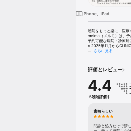
iPhone、iPad
通院をもっと楽に、医療
melmo（メルモ）は、
予約可能な病院・診療所は3,
※ 2025年11月からCL
さらに見る
【melmo（メルモ）の特
■ アプリで24時間、簡単
評価とレビュー
いつでもどこでも病院・
急な受診も定期通院もスム
4.4
■ 自動決済で会計を待た
アプリにクレジットカー
診察後に自動決済される
5段階評価中
■ 処方箋の事前送信で薬
処方箋を事前送信してお
素晴らしい
■ スマホがお薬手帳に

スマホでいつでもすぐに
問診と処方だけで済
ご家族のお薬情報もまと
ーに乗って通院しな