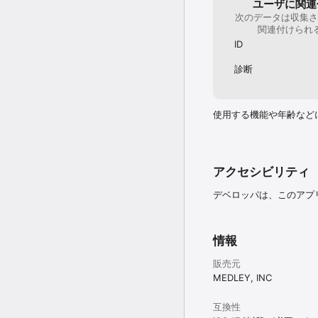
ユーザに関連
● 花粉症外来など、手軽
次のデータは収集さ
関連付けられ
【ご利用にあたって】

ID
■ アプリ利用料

ダウンロード・利用ともに
診断
■ 決済方法

予約や診察の利用には、
VISA / Mastercard / Ame
使用する機能や年齢など
■ 診察費・予約料

通常の来院診療同様、診
アクセシビリティ
■ 対応エリア

日本国内在住の方のみ利
デベロッパは、このアプ
【お問い合わせ先】

使い方や不具合などは、以
情報
● お問い合わせフォーム：https:/
● メール：melmo-suppor
販売元
MEDLEY, INC
※ medley.jpか
互換性