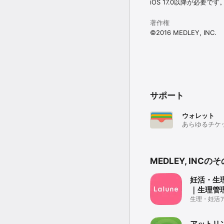
iOS 17.0以降が必要です
著作権
©2016 MEDLEY, INC.
サポート
ウォレット
あらゆるチケ
MEDLEY, INC
妊活・生
｜生理管
礎体温・
生理・妊活ア
の確認/共有
記録も
アットリン