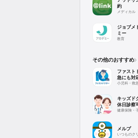
約
メディカル
ジョブメ
ミー
教育
その他のおすすめ
ファストド
急にも対
ンライン
小児科・救
ターの往診
療アプリ
キッズド
休日診察
向けオン
健康保険・
成適用。登
も可能
メルプ
いつものク