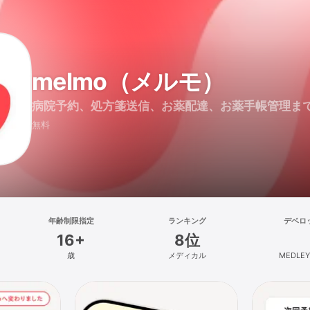
melmo（メルモ）
病院予約、処方箋送信、お薬配達、お薬手帳管理ま
無料
年齢制限指定
ランキング
デベロ
16+
8位
歳
メディカル
MEDLEY,